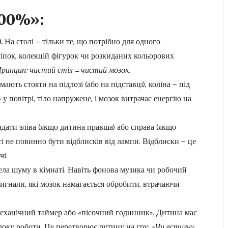
100%»:
.
На столі — тільки те, що потрібно для одного
іпок, колекцій фігурок чи розкиданих кольорових
ринцип: чистий стіл = чистий мозок.
ють стояти на підлозі (або на підставці), коліна — під
у повітрі, тіло напружене, і мозок витрачає енергію на
дати зліва (якщо дитина правша) або справа (якщо
і не повинно бути відблисків від лампи. Відблиски — це
і.
ла шуму в кімнаті. Навіть фонова музика чи робочий
 сигнали, які мозок намагається обробити, втрачаючи
механічний таймер або «пісочний годинник». Дитина має
блоку роботи. Це перетворює рутину на гру:
«Чи встигну