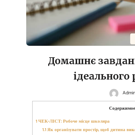
Домашнє завдання
ідеального 
Admi
Содержимо
1
ЧЕК-ЛІСТ: Робоче місце школяра
1.1
Як організувати простір, щоб дитина ви