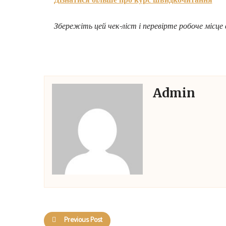
Дізнатися більше про курс швидкочитання
Збережіть цей чек-ліст і перевірте робоче місце 
Admin
Previous Post