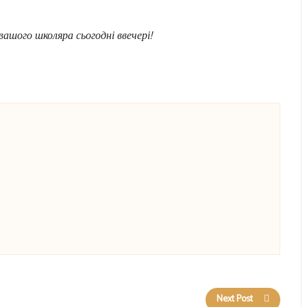
вашого школяра сьогодні ввечері!
Next Post