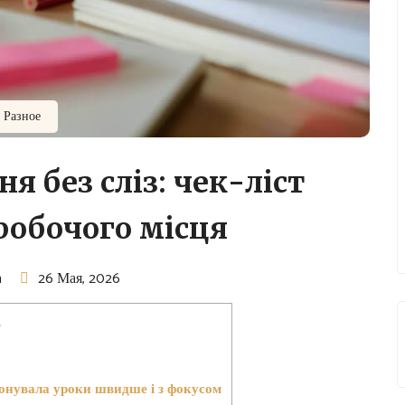
Разное
 без сліз: чек-ліст
робочого місця
n
26 Мая, 2026
е
конувала уроки швидше і з фокусом