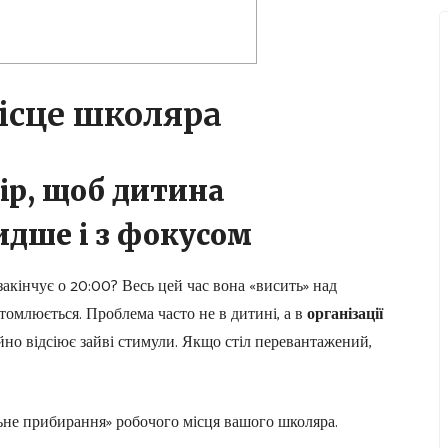
ісце школяра
ір, щоб дитина
дше і з фокусом
 закінчує о 20:00? Весь цей час вона «висить» над
втомлюється. Проблема часто не в дитині, а в
організації
ійно відсіює зайві стимули. Якщо стіл перевантажений,
льне прибирання» робочого місця вашого школяра.