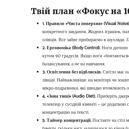
Твій план «Фокус на 
1. Правило «Чиста поверхня» (Visual Noise)
конкретного завдання. Жодних іграшок, нал
олівців. Все зайве прибираємо в шухляди.
П
2. Ергономіка (Body Control).
Ноги дитини ма
кутом 90 градусів. Якщо ноги «бовтаються» 
балансування, а не на навчання.
3. Освітлення без відблисків.
Світло має па
лівша). Найважливіше: на моніторі чи зошит
мікро-подразники, які швидко втомлюють оч
4. «Зона тиші» (Audio Diet).
Приберіть джере
телевізор у сусідній кімнаті — це додаткові
концентрацію на тексті.
5. Таймер концентрації.
Поставте на стіл 
бачити, скільки часу залишилося до кінця 