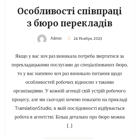
Особливості співпраці
з бюро перекладів
Admin
24 Ноября, 2023
Якщо у вас хоч раз виникала потреба звертатися за
перекладацькими послугами до спеціалізованих бюро,
то у вас напевно хоч раз виникало питання щодо
особливостей робочих відносин з такими
організаціями. У кожній агенції свій устрій робочого
процесу, але ми сьогодні хочемо показати на прикладі
TranslationStudio, в якій послідовності відбувається
робота в агентстві. Більш детально про бюро можна
[…]