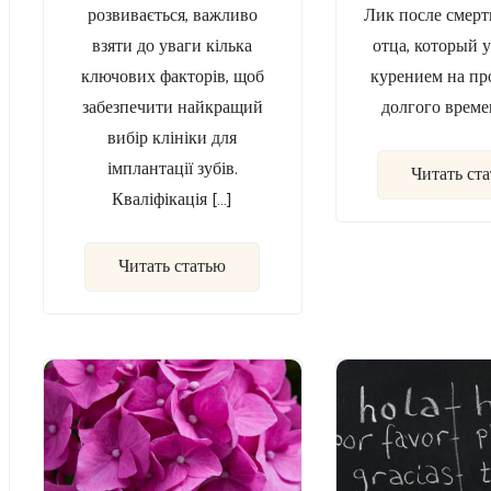
розвивається, важливо
Лик после смерт
взяти до уваги кілька
отца, который 
ключових факторів, щоб
курением на пр
забезпечити найкращий
долгого време
вибір клініки для
імплантації зубів.
Читать ст
Кваліфікація […]
Читать статью