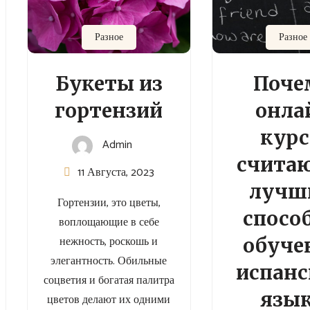
Разное
Разное
Букеты из
Поче
гортензий
онла
кур
Admin
счита
11 Августа, 2023
лучш
Гортензии, это цветы,
спосо
воплощающие в себе
нежность, роскошь и
обуче
элегантность. Обильные
испан
соцветия и богатая палитра
язы
цветов делают их одними