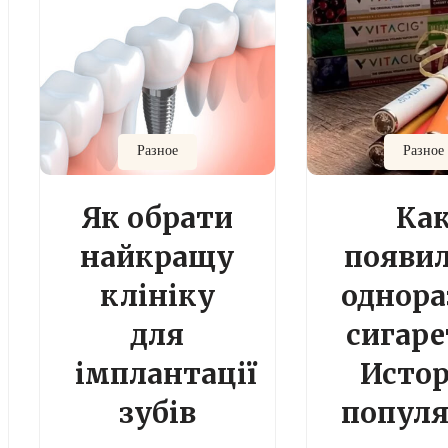
Разное
Разное
Як обрати
Ка
найкращу
появи
клініку
однора
для
сигар
імплантації
Исто
зубів
популя