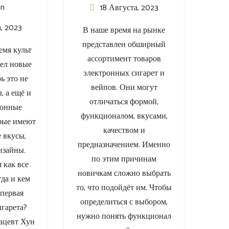
in
18 Августа, 2023
а, 2023
В наше время на рынке
представлен обширный
емя культ
ассортимент товаров
ел новые
электронных сигарет и
ь это не
вейпов. Они могут
, а ещё и
отличаться формой,
ронные
функционалом, вкусами,
орые имеют
качеством и
 вкусы,
предназначением. Именно
изайны.
по этим причинам
 как все
новичкам сложно выбрать
гда и кем
то, что подойдёт им. Чтобы
 первая
определиться с выбором,
игарета?
нужно понять функционал
ацевт Хун