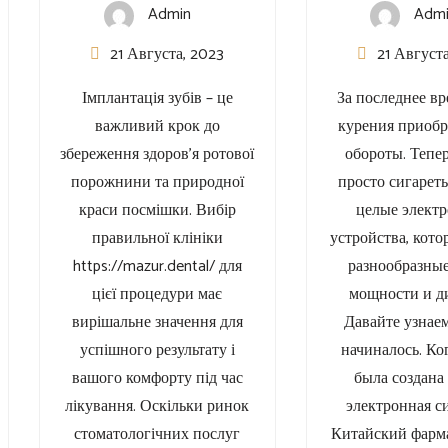
Admin
Adm
21 Августа, 2023
21 Август
Імплантація зубів – це
За последнее вр
важливий крок до
курения приобр
збереження здоров’я ротової
обороты. Тепер
порожнини та природної
просто сигареты
краси посмішки. Вибір
целые элект
правильної клініки
устройства, кот
https://mazur.dental/ для
разнообразные
цієї процедури має
мощности и д
вирішальне значення для
Давайте узнаем
успішного результату і
начиналось. Ко
вашого комфорту під час
была создана
лікування. Оскільки ринок
электронная с
стоматологічних послуг
Китайский фарм