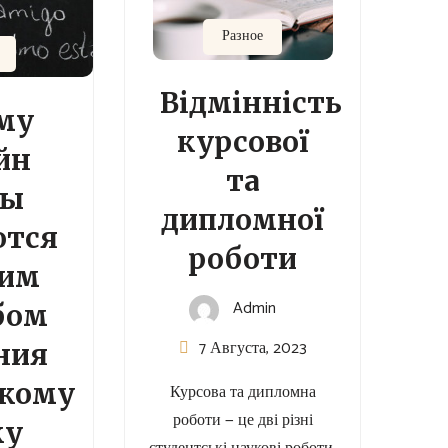
Разное
Відмінність
му
курсової
йн
та
сы
дипломної
ются
роботи
им
Admin
бом
7 Августа, 2023
ния
скому
Курсова та дипломна
роботи — це дві різні
ку