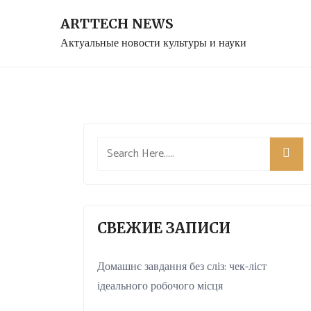
Skip
ARTTECH NEWS
to
Актуальные новости культуры и науки
content
СВЕЖИЕ ЗАПИСИ
Домашнє завдання без сліз: чек-ліст
ідеального робочого місця