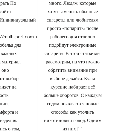
рать По
много. Людям, которые
сайта
хотят заменить обычные
uaИндивидуальный
сигареты или любителям
р
просто «попарить» после
://multisport.com.ua/odezhda/termobelie/
рабочего дня отлично
обелья для
подойдут электронные
з важных
сигареты. В этой статье мы
я материал,
рассмотрим, на что нужно
о оно
обратить внимание при
тот выбор
выборе девайса. Культ
лияет на
курение набирает всё
ость
больше оборотов. С каждым
ции,
годом появляются новые
омфорта и
способы как утолить
изделия.
никотиновый голод. Одним
ись о том,
из них […]