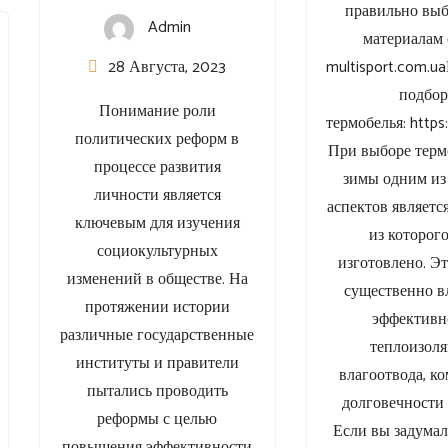
правильно выб
Admin
материалам 
28 Августа, 2023
multisport.com.
подбо
Понимание роли
термобелья: https
политических реформ в
При выборе терм
процессе развития
зимы одним и
личности является
аспектов являетс
ключевым для изучения
из которог
социокультурных
изготовлено. Э
изменений в обществе. На
существенно в
протяжении истории
эффективн
различные государственные
теплоизоля
институты и правители
влагоотвода, к
пытались проводить
долговечности 
реформы с целью
Если вы задумал
повышения эффективности