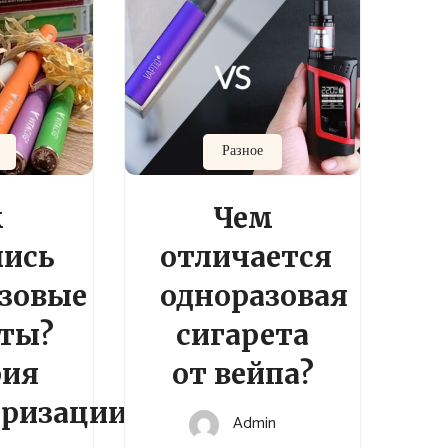
Разное
к
Чем
лись
отличается
зовые
одноразовая
еты?
сигарета
рия
от вейпа?
ризации.
Admin