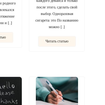
каждого девайса и только
и родного
после этого, сделать свой
увлекался
выбор. Одноразовая
отяжение
сигарета: это По названию
ни и […]
можно […]
атью
Читать статью