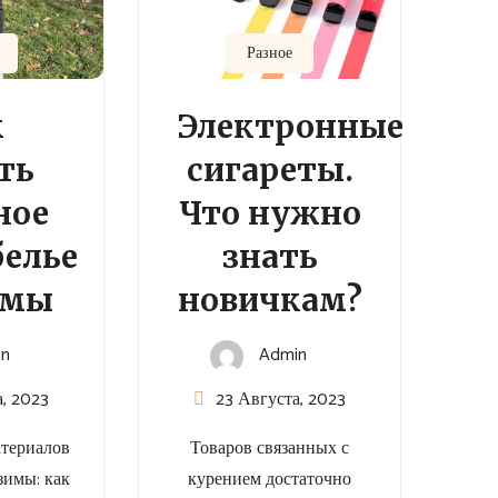
Разное
к
Электронные
ть
сигареты.
ное
Что нужно
елье
знать
имы
новичкам?
in
Admin
а, 2023
23 Августа, 2023
атериалов
Товаров связанных с
зимы: как
курением достаточно