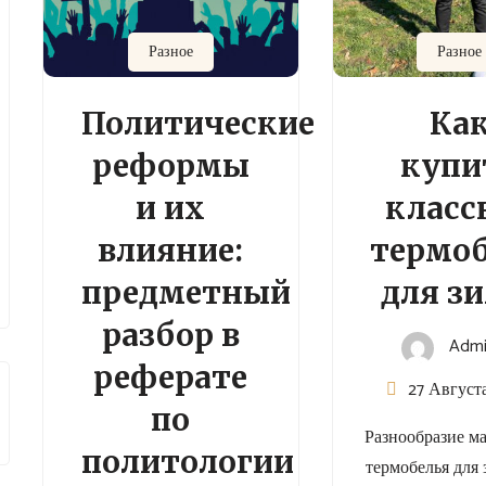
Разное
Разное
Политические
Ка
реформы
купи
и их
класс
влияние:
термоб
предметный
для з
разбор в
Adm
реферате
27 Август
по
Разнообразие м
политологии
термобелья для 