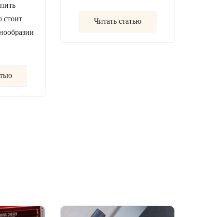
упить
о стоит
Читать статью
знообразии
атью