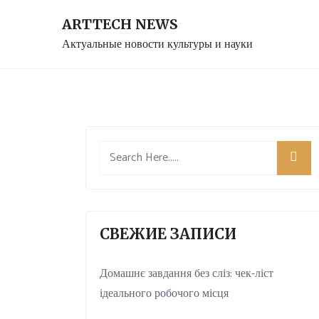
Skip
ARTTECH NEWS
to
Актуальные новости культуры и науки
content
СВЕЖИЕ ЗАПИСИ
Домашнє завдання без сліз: чек-ліст
ідеального робочого місця