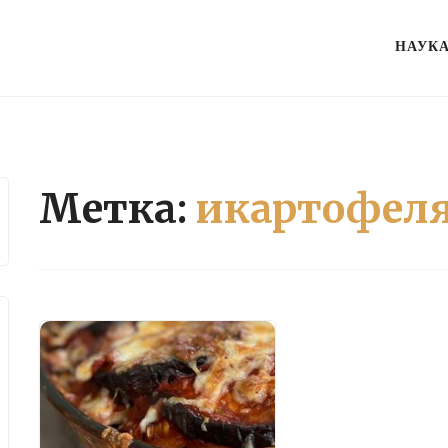
НАУК
Метка:
икартофел