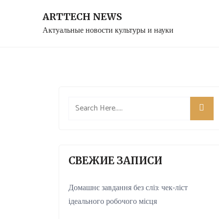
Skip
ARTTECH NEWS
to
Актуальные новости культуры и науки
content
СВЕЖИЕ ЗАПИСИ
Домашнє завдання без сліз: чек-ліст
ідеального робочого місця