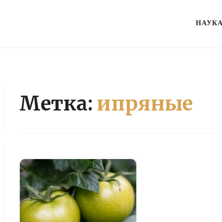
НАУК
Метка:
ипряные