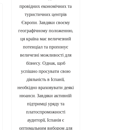
провідних економічних та
туристичних центрів
Європи. Завдяки своєму
географічному положенню,
ця країна має величезний
потенціал та пропонує
величезні можливості для
бізнесу. Однак, щоб
успішно просувати свою
діяльність в Іспанії,
необхідно враховувати деякі
нюанси. Завдяки активній
підтримці уряду та
платоспроможності
аудиторії, Іспанія є
оптимальним вибором для