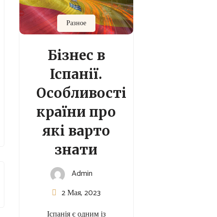
Разное
Бізнес в
Іспанії.
Особливості
країни про
які варто
знати
Admin
2 Мая, 2023
Іспанія є одним із