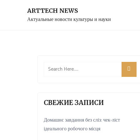
Skip
ARTTECH NEWS
to
Актуальные новости культуры и науки
content
СВЕЖИЕ ЗАПИСИ
Домашнє завдання без сліз: чек-ліст
ідеального робочого місця