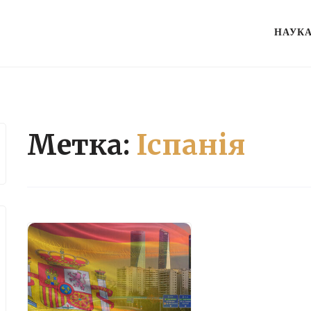
НАУК
Метка:
Іспанія