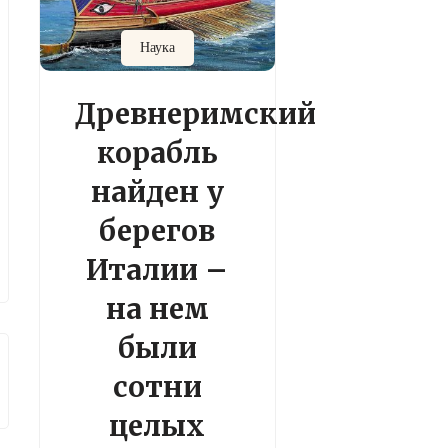
Наука
Древнеримский
корабль
найден у
берегов
Италии –
на нем
были
сотни
целых