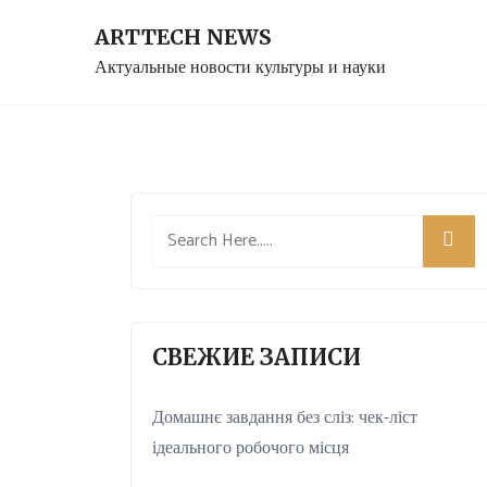
Skip
ARTTECH NEWS
to
Актуальные новости культуры и науки
content
СВЕЖИЕ ЗАПИСИ
Домашнє завдання без сліз: чек-ліст
ідеального робочого місця