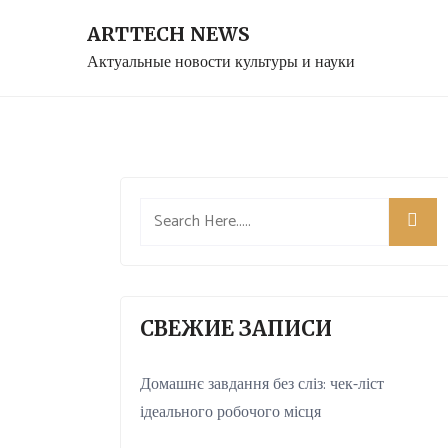
Skip
ARTTECH NEWS
to
Актуальные новости культуры и науки
content
СВЕЖИЕ ЗАПИСИ
Домашнє завдання без сліз: чек-ліст
ідеального робочого місця