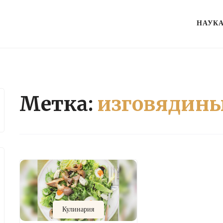
НАУК
Метка:
изговядин
Кулинария