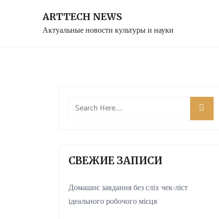
Skip
ARTTECH NEWS
to
Актуальные новости культуры и науки
content
СВЕЖИЕ ЗАПИСИ
Домашнє завдання без сліз: чек-ліст
ідеального робочого місця