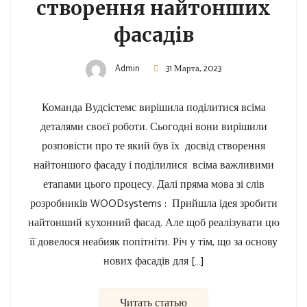
створення найтонших
фасадів
Admin
31 Марта, 2023
Команда Вудсістемс вирішила поділитися всіма
деталями своєї роботи. Сьогодні вони вирішили
розповісти про те який був їх досвід створення
найтоншого фасаду і поділилися всіма важливими
етапами цього процесу. Далі пряма мова зі слів
розробників WOODsystems : Прийшла ідея зробити
найтонший кухонний фасад. Але щоб реалізувати цю
її довелося неабияк попітніти. Річ у тім, що за основу
нових фасадів для […]
Читать статью