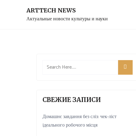
Skip
ARTTECH NEWS
to
Актуальные новости культуры и науки
content
СВЕЖИЕ ЗАПИСИ
Домашнє завдання без сліз: чек-ліст
ідеального робочого місця