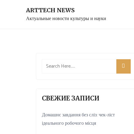
Skip
ARTTECH NEWS
to
Актуальные новости культуры и науки
content
СВЕЖИЕ ЗАПИСИ
Домашнє завдання без сліз: чек-ліст
ідеального робочого місця