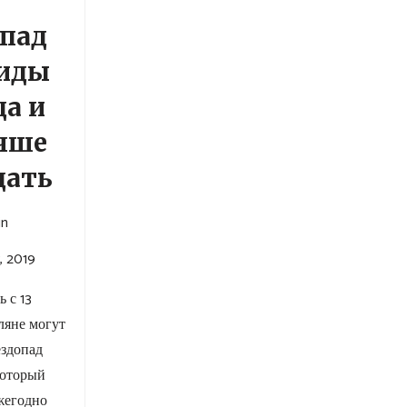
опад
иды
да и
учше
дать
in
, 2019
ь с 13
мляне могут
ездопад
который
жегодно