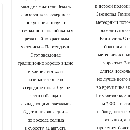
в первой половин
выходные жители Земли,
Звездопад Гемин
а особенно ее северного
метеорный поток
полушария, получат
находится в с
возможность полюбоваться
Близнецов. От
чрезвычайно красивым
большим ра
явлением — Персеидами.
метеоритов и м
Этот звездопад
скоростью. Зв
традиционно хорошо видно
длится несколь
в конце лета, хотя
но лучше всего 
начинается он еще
во время пика а
в середине июля. Лучше
Пик звездопада 
всего наблюдать
на 3:00 — в эт
за «падающими звездами»
наблюдаются са
будет в пиковые дни —
вспышки, а п
до восхода солнца
пролетает более
в субботу, 12 августа,