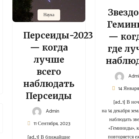
Звезд
Наука
Гемин
Персеиды-2023
— ког
— когда
где л
лучше
наблю
всего
Adm
наблюдать
14 Января
Персеиды
[ad_1] В ноч
на 14 декабря зе
Admin
наблюдать зв
11 Сентября, 2023
«Геминиды», 
повторяется е
[ad_1] В ближайшие