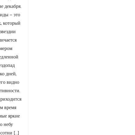
е декабря.
иды — это
, который
озвездии
личается
змером
едленной
ездопад
ко дней,
его видно
ктивности.
приходится
ом время
мые яркие
о небу
 сотни […]