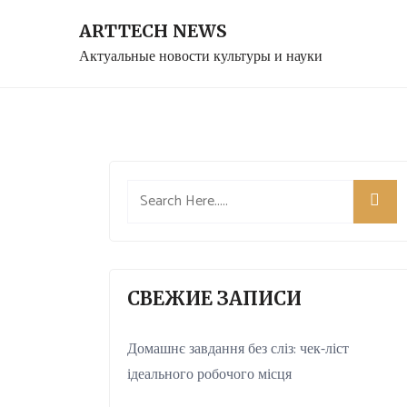
Skip
ARTTECH NEWS
to
Актуальные новости культуры и науки
content
СВЕЖИЕ ЗАПИСИ
Домашнє завдання без сліз: чек-ліст
ідеального робочого місця