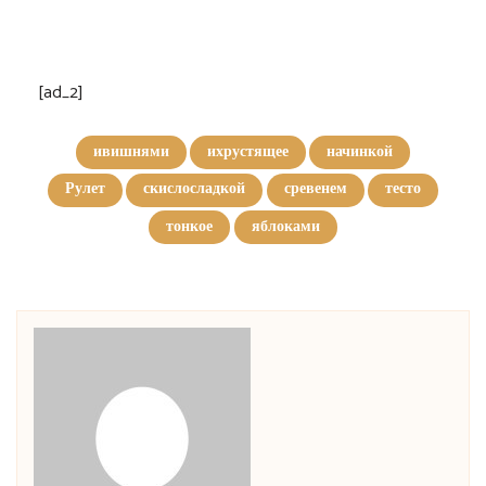
[ad_2]
ивишнями
ихрустящее
начинкой
Рулет
скислосладкой
сревенем
тесто
тонкое
яблоками