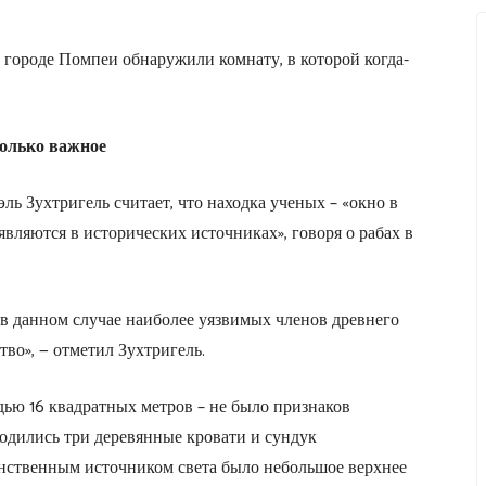
 городе Помпеи обнаружили комнату, в которой когда-
только важное
ь Зухтригель считает, что находка ученых – «окно в
вляются в исторических источниках», говоря о рабах в
 в данном случае наиболее уязвимых членов древнего
тво», — отметил Зухтригель.
ью 16 квадратных метров – не было признаков
ходились три деревянные кровати и сундук
нственным источником света было небольшое верхнее