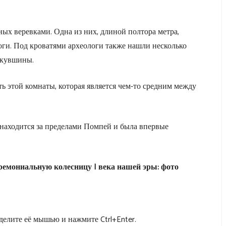
ных веревками. Одна из них, длиной полтора метра,
оги. Под кроватями археологи также нашли несколько
 кувшины.
ь этой комнаты, которая является чем-то средним между
а находится за пределами Помпей и была впервые
ремониальную колесницу I века нашей эры: фото
елите её мышью и нажмите Ctrl+Enter.