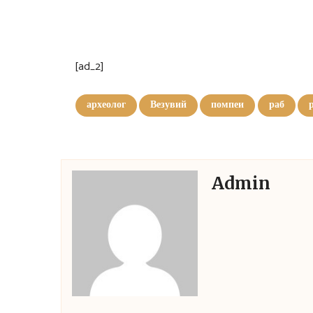
[ad_2]
археолог
Везувий
помпеи
раб
Admin