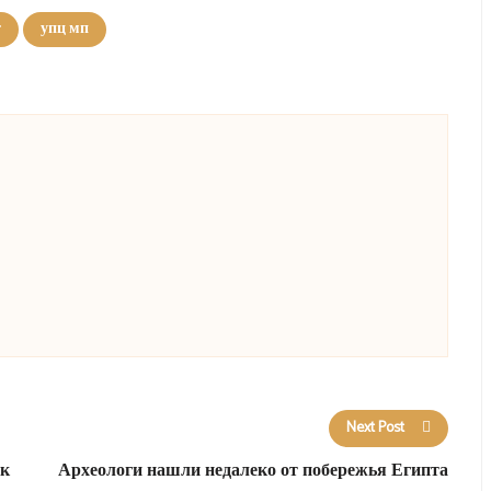
т
упц мп
Next Post
ак
Археологи нашли недалеко от побережья Египта