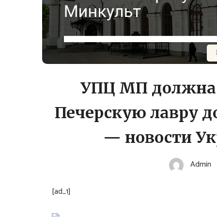
УПЦ МП должна 
Печерскую лавру д
— новости Ук
Admin
[ad_1]