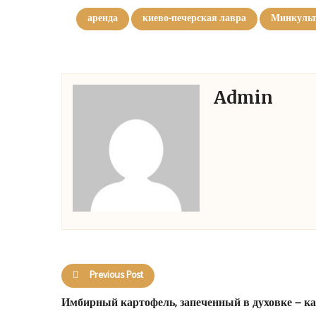
аренда
киево-печерская лавра
Минкуль
Admin
Previous Post
Имбирный картофель, запеченный в духовке — к