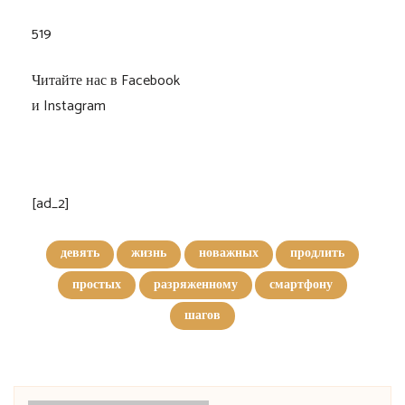
519
Читайте нас в Facebook
и Instagram
[ad_2]
девять
жизнь
новажных
продлить
простых
разряженному
смартфону
шагов