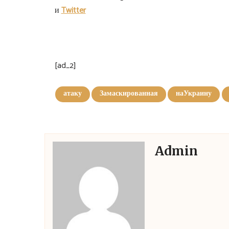
и
Twitter
[ad_2]
атаку
Замаскированная
наУкраину
Admin