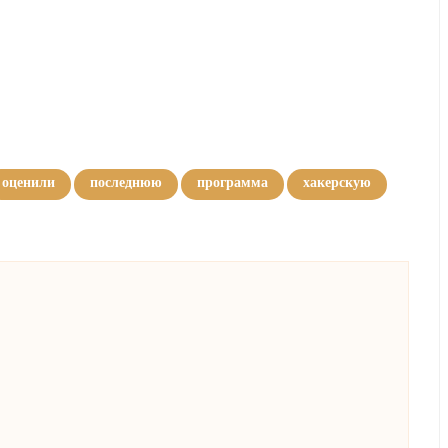
оценили
последнюю
программа
хакерскую