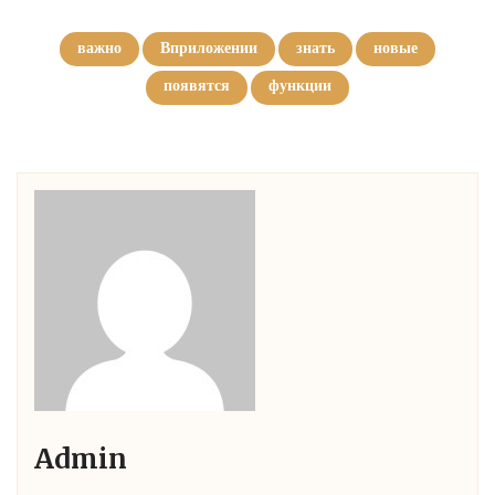
важно
Вприложении
знать
новые
появятся
функции
Admin