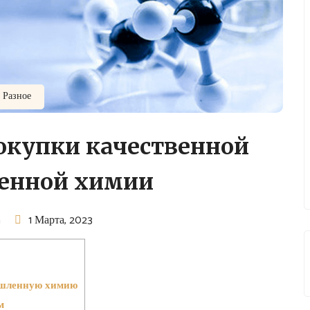
Разное
окупки качественной
енной химии
n
1 Марта, 2023
ышленную химию
м