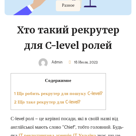
Разное
Хто такий рекрутер
для C-level ролей
Admin
18 Июля, 2023
Содержимое
1
Що робить рекрутер для пошуку C-level?
2
Що таке рекрутер для C-level?
С-level ролі — це керівні посади, які в своїй назві від
англійської мають слово “Chief”, тобто головний. Будь-
яка
IT рекрутингова агенція IT Україна
знає, що це