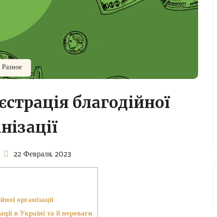
Разное
єстрація благодійної
нізації
22 Февраля, 2023
йної організації
ції в Україні та її переваги