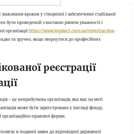
 є важливим кроком у створенні і забезпеченні стабільної
нен бути проведений з високою рівнем уважності і
ої організації
https://www.legalact.com.ua/reyestracziya-
дко та зручно, якщо звернутися до професійних
кованої реєстрації
ації
ація – це неприбуткова організація, яка має на меті
ганізація може бути зареєстрована у вигляді фонду,
ої організаційно-правової форми.
 полягає в поданні заяви до відповідної державної