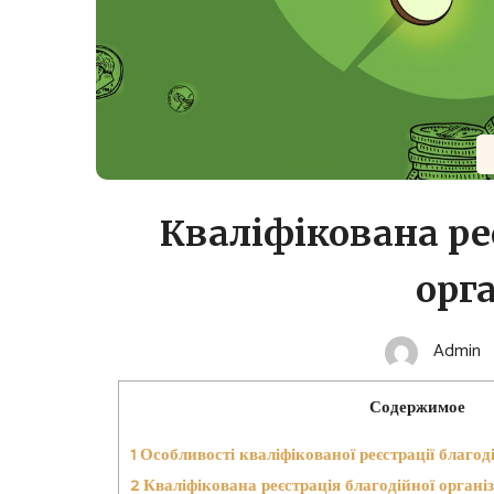
Кваліфікована ре
орга
Admin
Содержимое
1
Особливості кваліфікованої реєстрації благоді
2
Кваліфікована реєстрація благодійної організа