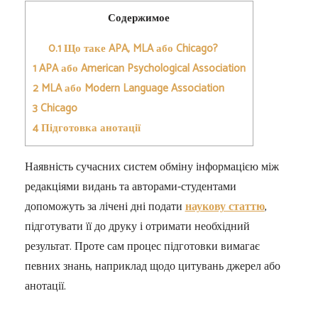
Содержимое
0.1
Що таке APA, MLA або Chicago?
1
APA або American Psychological Association
2
MLA або Modern Language Association
3
Chicago
4
Підготовка анотації
Наявність сучасних систем обміну інформацією між
редакціями видань та авторами-студентами
допоможуть за лічені дні подати
наукову статтю
,
підготувати її до друку і отримати необхідний
результат. Проте сам процес підготовки вимагає
певних знань, наприклад щодо цитувань джерел або
анотації.