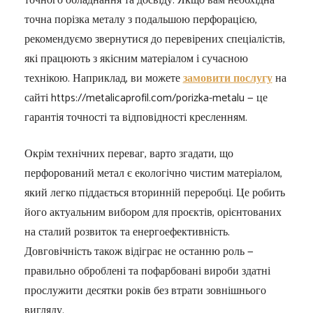
точного обладнання та досвіду. Якщо вам необхідна
точна порізка металу з подальшою перфорацією,
рекомендуємо звернутися до перевірених спеціалістів,
які працюють з якісним матеріалом і сучасною
технікою. Наприклад, ви можете
замовити послугу
на
сайті https://metalicaprofil.com/porizka-metalu — це
гарантія точності та відповідності кресленням.
Окрім технічних переваг, варто згадати, що
перфорований метал є екологічно чистим матеріалом,
який легко піддається вторинній переробці. Це робить
його актуальним вибором для проєктів, орієнтованих
на сталий розвиток та енергоефективність.
Довговічність також відіграє не останню роль —
правильно оброблені та пофарбовані вироби здатні
прослужити десятки років без втрати зовнішнього
вигляду.