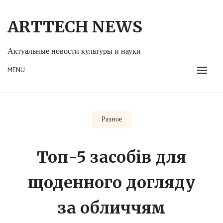
Skip
to
ARTTECH NEWS
content
Актуальные новости культуры и науки
MENU
Разное
Топ-5 засобів для
щоденного догляду
за обличчям