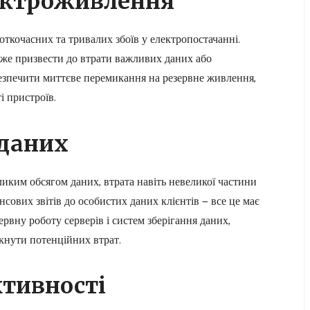
лектроживлення
ткочасних та тривалих збоїв у електропостачанні.
же призвести до втрати важливих даних або
езпечити миттєве перемикання на резервне живлення,
і пристроїв.
 даних
еликим обсягом даних, втрата навіть невеликої частини
нсових звітів до особистих даних клієнтів — все це має
вну роботу серверів і систем зберігання даних,
кнути потенційних втрат.
тивності