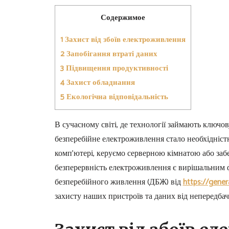
Содержимое
1
Захист від збоїв електроживлення
2
Запобігання втраті даних
3
Підвищення продуктивності
4
Захист обладнання
5
Екологічна відповідальність
В сучасному світі, де технології займають ключо
безперебійне електроживлення стало необхідніс
комп’ютері, керуємо серверною кімнатою або заб
безперервність електроживлення є вирішальним 
безперебійного живлення (ДБЖ) від
https://gener
захисту наших пристроїв та даних від непередбач