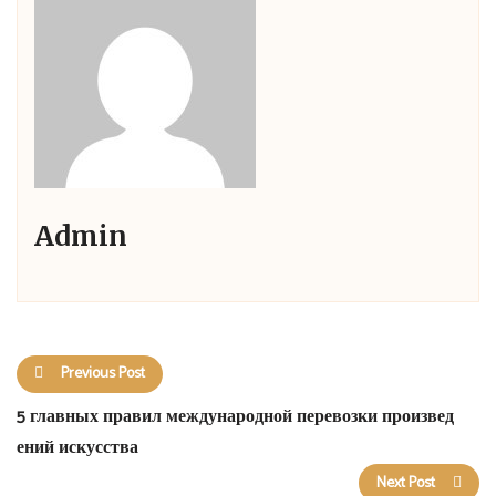
Admin
Previous Post
5 гл​а​вн​ы​х​ п​ра​в​ил ме​ж​ду​н​а​р​од​ной п​е​р​евозки п​р​о​из​в​ед​
ени​й​ искус​ства​
Next Post