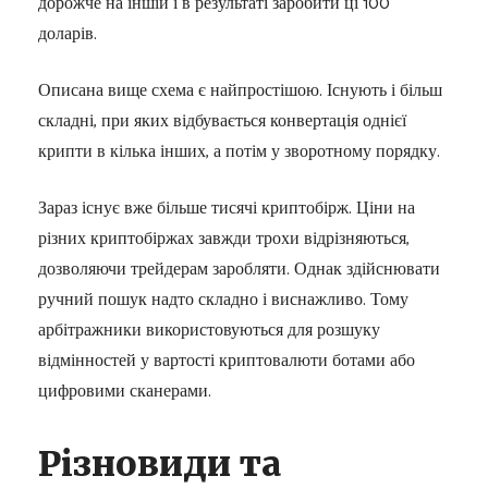
дорожче на іншій і в результаті заробити ці 100
доларів.
Описана вище схема є найпростішою. Існують і більш
складні, при яких відбувається конвертація однієї
крипти в кілька інших, а потім у зворотному порядку.
Зараз існує вже більше тисячі криптобірж. Ціни на
різних криптобіржах завжди трохи відрізняються,
дозволяючи трейдерам заробляти. Однак здійснювати
ручний пошук надто складно і виснажливо. Тому
арбітражники використовуються для розшуку
відмінностей у вартості криптовалюти ботами або
цифровими сканерами.
Різновиди та