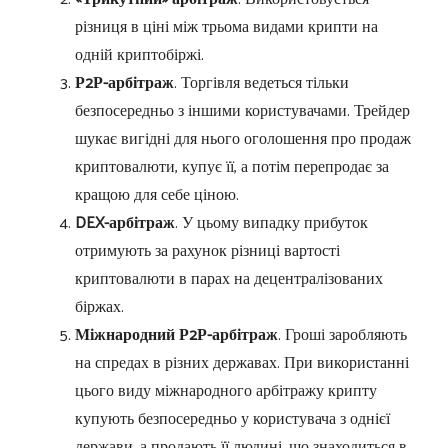
різниця в ціні між трьома видами крипти на
одній криптобіржі.
Р2Р-арбітраж
. Торгівля ведеться тільки
безпосередньо з іншими користувачами. Трейдер
шукає вигідні для нього оголошення про продаж
криптовалюти, купує її, а потім перепродає за
кращою для себе ціною.
DEX-арбітраж
. У цьому випадку прибуток
отримують за рахунок різниці вартості
криптовалюти в парах на децентралізованих
біржах.
Міжнародний Р2Р-арбітраж
. Гроші заробляють
на спредах в різних державах. При використанні
цього виду міжнародного арбітражу крипту
купують безпосередньо у користувача з однієї
держави, а продають її людині, що знаходиться в