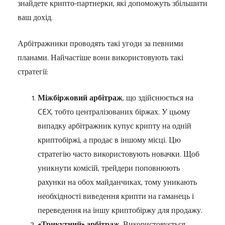
знайдете крипто-партнерки, які допоможуть збільшити
ваш дохід.
Арбітражники проводять такі угоди за певними
планами. Найчастіше вони використовують такі
стратегії:
Міжбіржовий арбітраж
, що здійснюється на
CEX, тобто централізованих біржах. У цьому
випадку арбітражник купує крипту на одній
криптобіржі, а продає в іншому місці. Цю
стратегію часто використовують новачки. Щоб
уникнути комісій, трейдери поповнюють
рахунки на обох майданчиках, тому уникають
необхідності виведення крипти на гаманець і
переведення на іншу криптобіржу для продажу.
«Трикутний» арбітраж
. Використовується