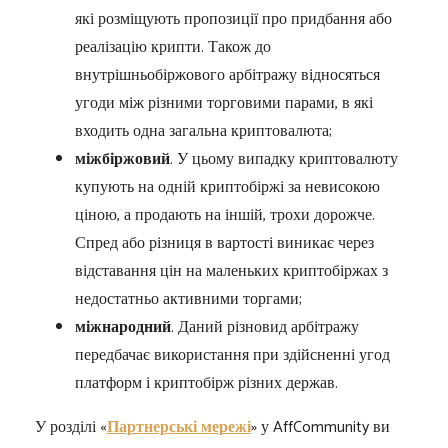
які розміщують пропозиції про придбання або
реалізацію крипти. Також до
внутрішньобіржового арбітражу відносяться
угоди між різними торговими парами, в які
входить одна загальна криптовалюта;
міжбіржовий
. У цьому випадку криптовалюту
купують на одній криптобіржі за невисокою
ціною, а продають на іншій, трохи дорожче.
Спред або різниця в вартості виникає через
відставання цін на маленьких криптобіржах з
недостатньо активними торгами;
міжнародний
. Даний різновид арбітражу
передбачає використання при здійсненні угод
платформ і криптобірж різних держав.
У розділі «
Партнерські мережі
» у AffCommunity ви