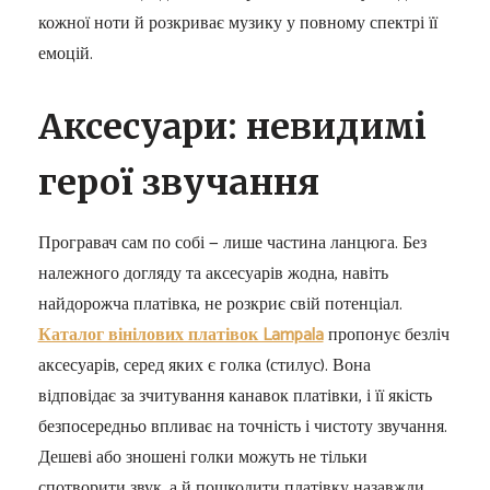
кожної ноти й розкриває музику у повному спектрі її
емоцій.
Аксесуари: невидимі
герої звучання
Програвач сам по собі — лише частина ланцюга. Без
належного догляду та аксесуарів жодна, навіть
найдорожча платівка, не розкриє свій потенціал.
Каталог вінілових платівок Lampala
пропонує безліч
аксесуарів, серед яких є голка (стилус). Вона
відповідає за зчитування канавок платівки, і її якість
безпосередньо впливає на точність і чистоту звучання.
Дешеві або зношені голки можуть не тільки
спотворити звук, а й пошкодити платівку назавжди.