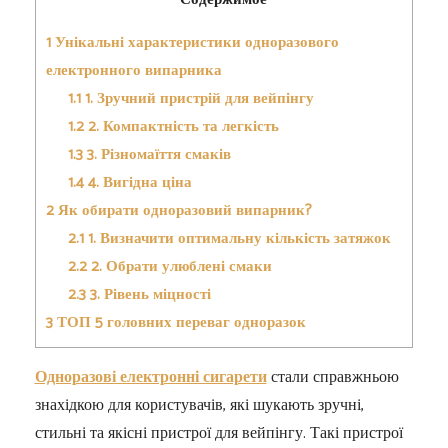
1
Унікальні характеристики одноразового
електронного випарника
1.1
1. Зручний пристрій для вейпінгу
1.2
2. Компактність та легкість
1.3
3. Різномаїття смаків
1.4
4. Вигідна ціна
2
Як обирати одноразовий випарник?
2.1
1. Визначити оптимальну кількість затяжок
2.2
2. Обрати улюблені смаки
2.3
3. Рівень міцності
3
ТОП 5 головних переваг одноразок
Одноразові електронні сигарети
стали справжньою
знахідкою для користувачів, які шукають зручні,
стильні та якісні пристрої для вейпінгу. Такі пристрої