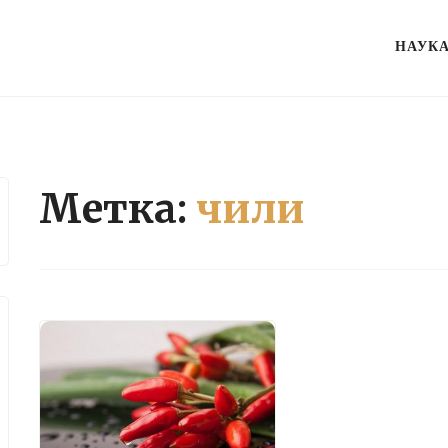
НАУК
Метка:
чили