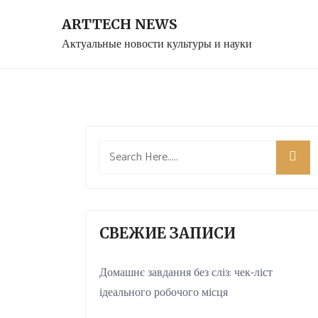
Skip
ARTTECH NEWS
to
Актуальные новости культуры и науки
content
СВЕЖИЕ ЗАПИСИ
Домашнє завдання без сліз: чек-ліст
ідеального робочого місця