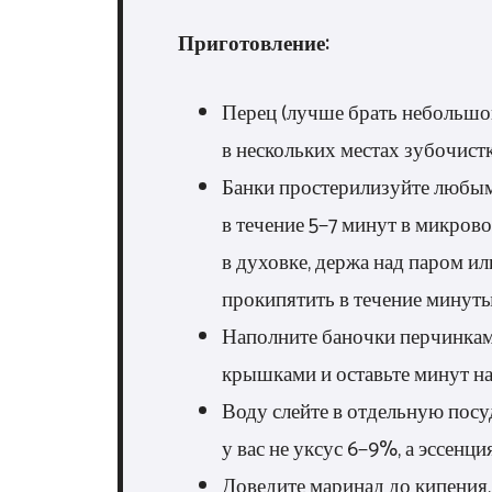
Приготовление:
Перец (лучше брать небольшой
в нескольких местах зубочистк
Банки простерилизуйте любым
в течение 5−7 минут в микрово
в духовке, держа над паром и
прокипятить в течение минуты
Наполните баночки перчинками
крышками и оставьте минут на
Воду слейте в отдельную посуду
у вас не уксус 6−9%, а эссенци
Доведите маринад до кипения,