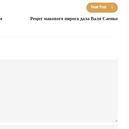
Next Post
м
Рецпт макового пирога дала Валя Саенко