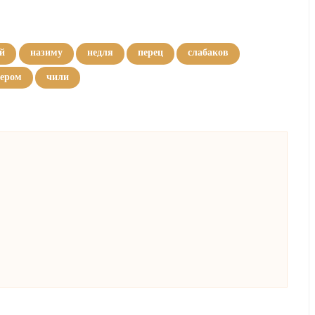
й
назиму
недля
перец
слабаков
тером
чили