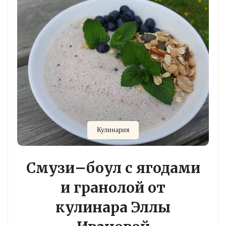
Кулинария
Смузи–боул с ягодами
и гранолой от
кулинара Эллы