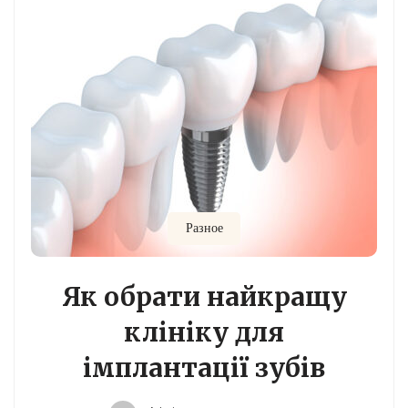
Разное
Як обрати найкращу
клініку для
імплантації зубів