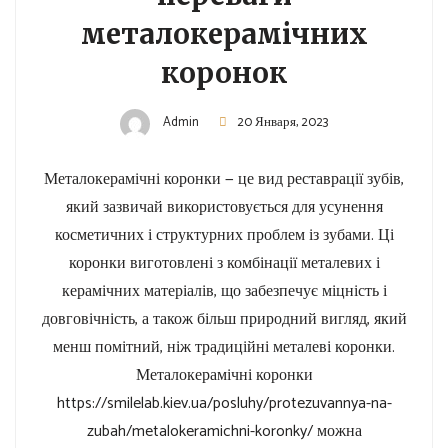
металокерамічних
коронок
Admin
20 Января, 2023
Металокерамічні коронки — це вид реставрації зубів,
який зазвичай використовується для усунення
косметичних і структурних проблем із зубами. Ці
коронки виготовлені з комбінації металевих і
керамічних матеріалів, що забезпечує міцність і
довговічність, а також більш природний вигляд, який
менш помітний, ніж традиційні металеві коронки.
Металокерамічні коронки
https://smilelab.kiev.ua/posluhy/protezuvannya-na-
zubah/metalokeramichni-koronky/ можна