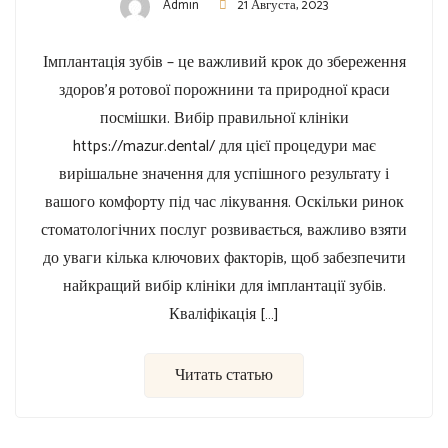
Admin
21 Августа, 2023
Імплантація зубів – це важливий крок до збереження
здоров’я ротової порожнини та природної краси
посмішки. Вибір правильної клініки
https://mazur.dental/ для цієї процедури має
вирішальне значення для успішного результату і
вашого комфорту під час лікування. Оскільки ринок
стоматологічних послуг розвивається, важливо взяти
до уваги кілька ключових факторів, щоб забезпечити
найкращий вибір клініки для імплантації зубів.
Кваліфікація […]
Читать статью