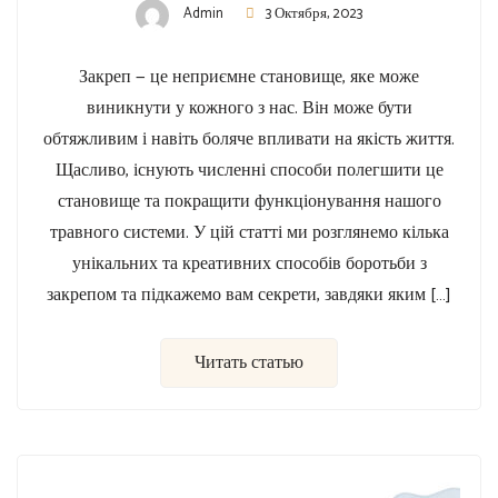
Admin
3 Октября, 2023
Закреп — це неприємне становище, яке може
виникнути у кожного з нас. Він може бути
обтяжливим і навіть боляче впливати на якість життя.
Щасливо, існують численні способи полегшити це
становище та покращити функціонування нашого
травного системи. У цій статті ми розглянемо кілька
унікальних та креативних способів боротьби з
закрепом та підкажемо вам секрети, завдяки яким […]
Читать статью