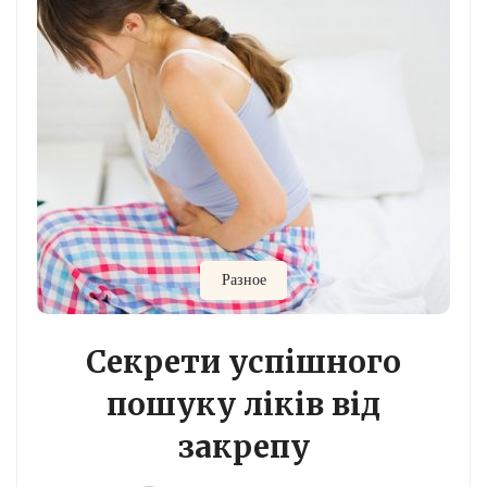
Разное
Секрети успішного
пошуку ліків від
закрепу