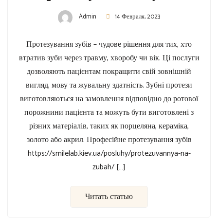
Admin
14 Февраля, 2023
Протезування зубів – чудове рішення для тих, хто
втратив зуби через травму, хворобу чи вік. Ці послуги
дозволяють пацієнтам покращити свій зовнішній
вигляд, мову та жувальну здатність. Зубні протези
виготовляються на замовлення відповідно до ротової
порожнини пацієнта та можуть бути виготовлені з
різних матеріалів, таких як порцеляна, кераміка,
золото або акрил. Професійне протезування зубів
https://smilelab.kiev.ua/posluhy/protezuvannya-na-
zubah/ […]
Читать статью