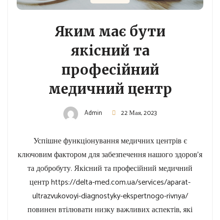
Яким має бути
якісний та
професійний
медичний центр
Admin
22 Мая, 2023
Успішне функціонування медичних центрів є
ключовим фактором для забезпечення нашого здоров’я
та добробуту. Якісний та професійний медичний
центр https://delta-med.com.ua/services/aparat-
ultrazvukovoyi-diagnostyky-ekspertnogo-rivnya/
повинен втілювати низку важливих аспектів, які