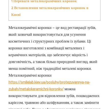
1
Переваги металокерамічних коронок
2
Встановлення металокерамічних коронок в
Києві
Металокерамічні коронки — це вид реставрації зубів,
який зазвичай використовується для усунення
косметичних і структурних проблем із зубами. Ці
коронки виготовлені з комбінації металевих і
керамічних матеріалів, що забезпечує міцність і
довговічність, а також більш природний вигляд, який
менш помітний, ніж традиційні металеві коронки.
Металокерамічні коронки
https://smilelab.kiev.ua/posluhy/protezuvannya-na-
zubah/metalokeramichni-koronky/
можна
використовувати для відновлення зубів, пошкоджених
карієсом, травмою або шліфуванням, а також замінити