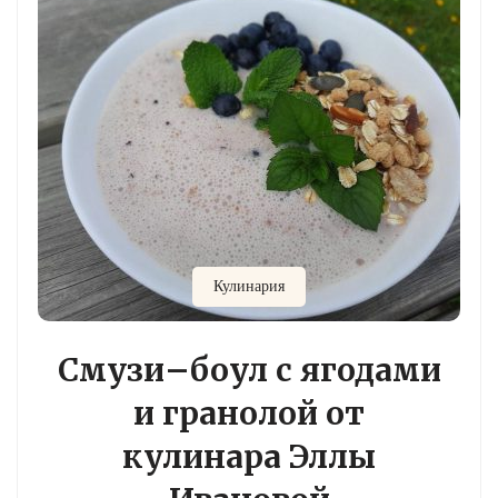
Кулинария
Смузи–боул с ягодами
и гранолой от
кулинара Эллы