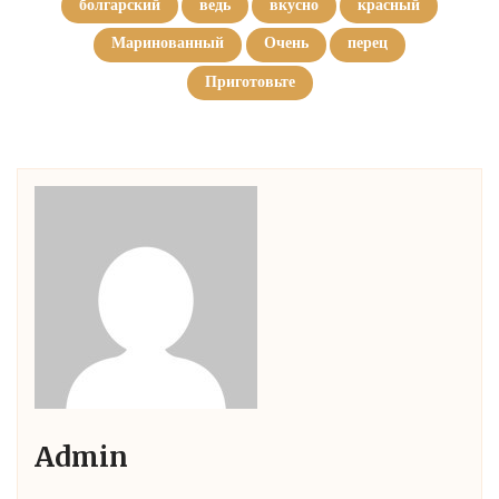
болгарский
ведь
вкусно
красный
Маринованный
Очень
перец
Приготовьте
Admin