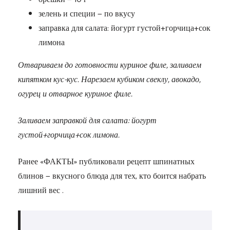
зелень и специи — по вкусу
заправка для салата: йогурт густой+горчица+сок
лимона
Отвариваем до готовности куриное филе, заливаем
кипятком кус-кус. Нарезаем кубиком свеклу, авокадо,
огурец и отварное куриное филе.
Заливаем заправкой для салата: йогурт
густой+горчица+сок лимона.
Ранее «ФАКТЫ» публиковали рецепт шпинатных
блинов — вкусного блюда для тех, кто боится набрать
лишний вес .