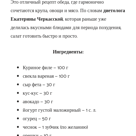
Это отличный рецепт обеда, где гармонично
сочетаются крупа, овощи и мясо. По словам
диетолога
Екатерины Черкасской
, которая раньше уже
делилась вкусными блюдами для периода похудения,
салат готовить быстро и просто.
Ингредиенты:
Куриное филе — 100 г
свекла вареная — 100 г
сыр фета — 30 г
кус-кус — 30 г
авокадо — 30 г
йогурт густой маложирный — 1 с. л.
огурец — 50 г
чеснок — 1 зубчик (по желанию)
орешки — 10 г