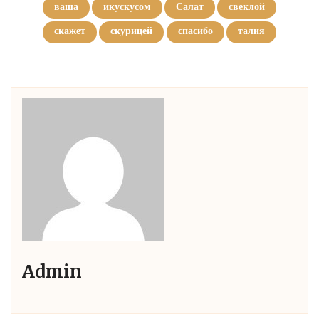
ваша
икускусом
Салат
свеклой
скажет
скурицей
спасибо
талия
Admin