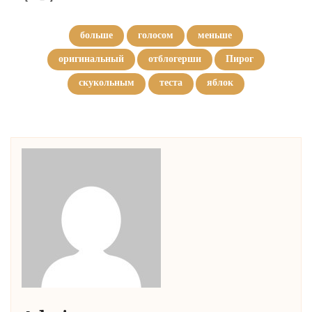
больше
голосом
меньше
оригинальный
отблогерши
Пирог
скукольным
теста
яблок