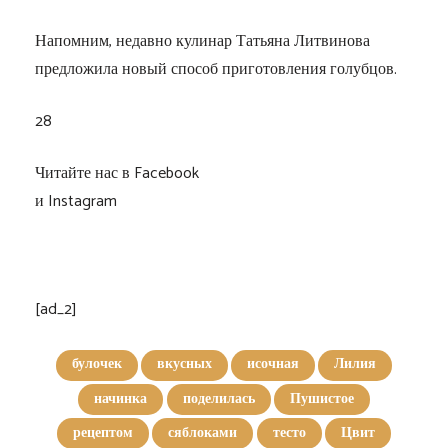
Напомним, недавно кулинар Татьяна Литвинова
предложила новый способ приготовления голубцов.
28
Читайте нас в Facebook
и Instagram
[ad_2]
булочек
вкусных
исочная
Лилия
начинка
поделилась
Пушистое
рецептом
сяблоками
тесто
Цвит