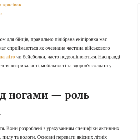
х кросівок
р
ом для бійців, правильно підібрана екіпіровка має
мат сприймаються як очевидна частина військового
на літо
чи бейсболки, часто недооцінюються. Насправді
ння витривалості, мобільності та здоров’я солдата у
ід ногами — роль
к
уття. Вони розроблені з урахуванням специфіки активних
, пилу та вологи. Основні переваги якісних літніх