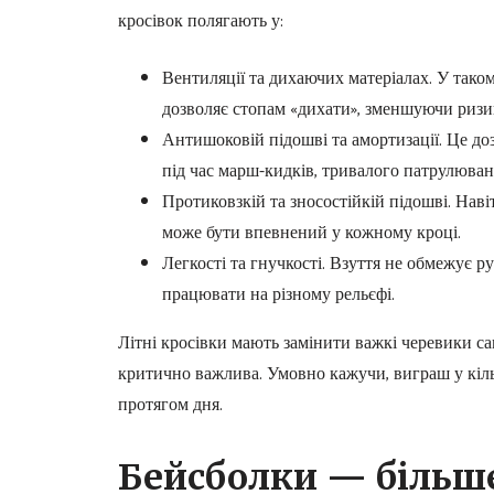
кросівок полягають у:
Вентиляції та дихаючих матеріалах. У таком
дозволяє стопам «дихати», зменшуючи ризик
Антишоковій підошві та амортизації. Це до
під час марш-кидків, тривалого патрулюван
Протиковзкій та зносостійкій підошві. Наві
може бути впевнений у кожному кроці.
Легкості та гнучкості. Взуття не обмежує р
працювати на різному рельєфі.
Літні кросівки мають замінити важкі черевики са
критично важлива. Умовно кажучи, виграш у кільк
протягом дня.
Бейсболки — більше