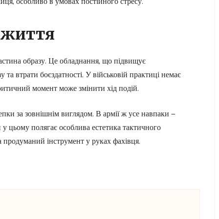
ійця, особливо в умовах постійного стресу.
 життя
частина образу. Це обладнання, що підвищує
 та втрати боєздатності. У військовій практиці немає
критичний момент може змінити хід подій.
пки за зовнішнім виглядом. В армії ж усе навпаки —
й у цьому полягає особлива естетика тактичного
 а продуманий інструмент у руках фахівця.