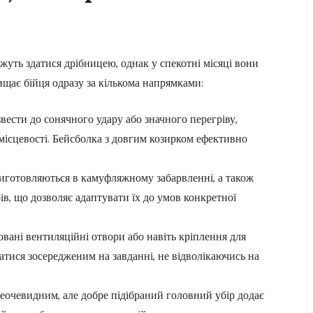
уть здатися дрібницею, однак у спекотні місяці вони
щає бійця одразу за кількома напрямками:
звести до сонячного удару або значного перегріву,
 місцевості. Бейсболка з довгим козирком ефективно
виготовляються в камуфляжному забарвленні, а також
ів, що дозволяє адаптувати їх до умов конкретної
вані вентиляційні отвори або навіть кріплення для
атися зосередженим на завданні, не відволікаючись на
еочевидним, але добре підібраний головний убір додає