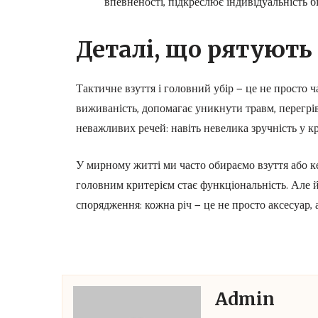
впевненості, підкреслює індивідуальність б
Деталі, що рятують
Тактичне взуття і головний убір — це не просто 
виживаність, допомагає уникнути травм, перегріву
неважливих речей: навіть невелика зручність у 
У мирному житті ми часто обираємо взуття або ке
головним критерієм стає функціональність. Але 
спорядження: кожна річ — це не просто аксесуар,
Admin