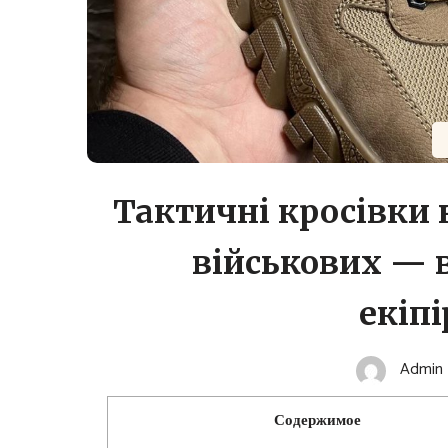
Тактичні кросівки н
військових — 
екіп
Admin
Содержимое