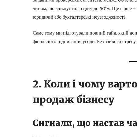
За даними брокерських агентств, майже 60% вла
чином, що знижує його ціну до 30%. Ще гірше — 
юридичні або бухгалтерські неузгодженості.
Саме тому ми підготували повний гайд, який до
фінального підписання угоди. Без зайвого стресу,
2. Коли і чому варт
продаж бізнесу
Сигнали, що настав ча