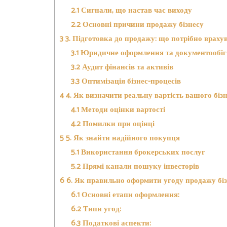
2.1
Сигнали, що настав час виходу
2.2
Основні причини продажу бізнесу
3
3. Підготовка до продажу: що потрібно враху
3.1
Юридичне оформлення та документообіг
3.2
Аудит фінансів та активів
3.3
Оптимізація бізнес-процесів
4
4. Як визначити реальну вартість вашого біз
4.1
Методи оцінки вартості
4.2
Помилки при оцінці
5
5. Як знайти надійного покупця
5.1
Використання брокерських послуг
5.2
Прямі канали пошуку інвесторів
6
6. Як правильно оформити угоду продажу біз
6.1
Основні етапи оформлення:
6.2
Типи угод:
6.3
Податкові аспекти: