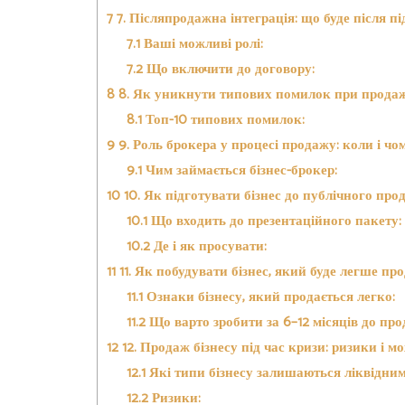
7
7. Післяпродажна інтеграція: що буде після п
7.1
Ваші можливі ролі:
7.2
Що включити до договору:
8
8. Як уникнути типових помилок при продаж
8.1
Топ-10 типових помилок:
9
9. Роль брокера у процесі продажу: коли і чо
9.1
Чим займається бізнес-брокер:
10
10. Як підготувати бізнес до публічного про
10.1
Що входить до презентаційного пакету:
10.2
Де і як просувати:
11
11. Як побудувати бізнес, який буде легше пр
11.1
Ознаки бізнесу, який продається легко:
11.2
Що варто зробити за 6–12 місяців до про
12
12. Продаж бізнесу під час кризи: ризики і м
12.1
Які типи бізнесу залишаються ліквідним
12.2
Ризики: