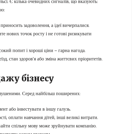
сі. Є кілька очевидних сигналів, що вказують:
ою:
приносить задоволення, а ідеї вичерпалися.
те нових точок росту і не готові ризикувати
окий попит і хороші ціни — гарна нагода.
зд, стан здоров’я або зміна життєвих пріоритетів.
ажу бізнесу
имушеними. Серед найбільш поширених:
нт або інвестувати в іншу галузь.
ті, оплати навчання дітей, інші великі витрати.
айти спільну мову може зруйнувати компанію.