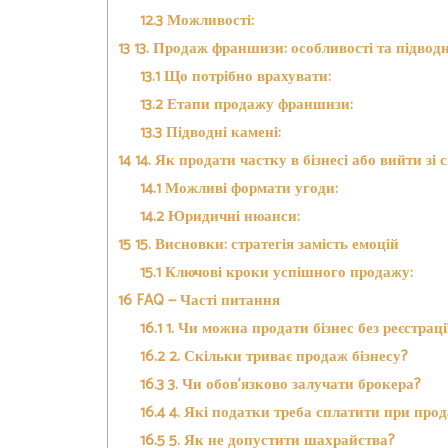
12.3
Можливості:
13
13. Продаж франшизи: особливості та підводн
13.1
Що потрібно врахувати:
13.2
Етапи продажу франшизи:
13.3
Підводні камені:
14
14. Як продати частку в бізнесі або вийти зі
14.1
Можливі формати угоди:
14.2
Юридичні нюанси:
15
15. Висновки: стратегія замість емоцій
15.1
Ключові кроки успішного продажу:
16
FAQ — Часті питання
16.1
1. Чи можна продати бізнес без реєстрац
16.2
2. Скільки триває продаж бізнесу?
16.3
3. Чи обов’язково залучати брокера?
16.4
4. Які податки треба сплатити при прод
16.5
5. Як не допустити шахрайства?