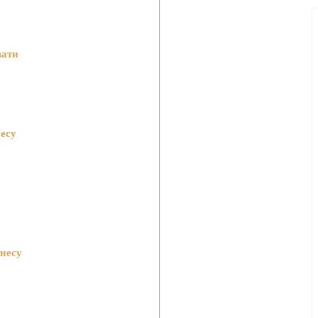
вати
несу
несу