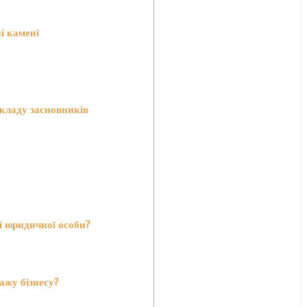
і камені
 складу засновників
ії юридичної особи?
ажу бізнесу?