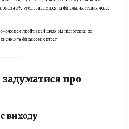
сників бізнесу не готуються до продажу належним
понад 40% угод зриваються на фінальних етапах через
поможе вам пройти цей шлях від підготовки до
 ризиків та фінансових втрат.
о задуматися про
с виходу