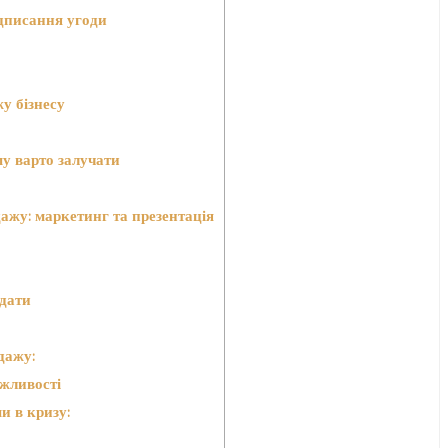
ідписання угоди
у бізнесу
му варто залучати
дажу: маркетинг та презентація
одати
дажу:
ожливості
и в кризу: