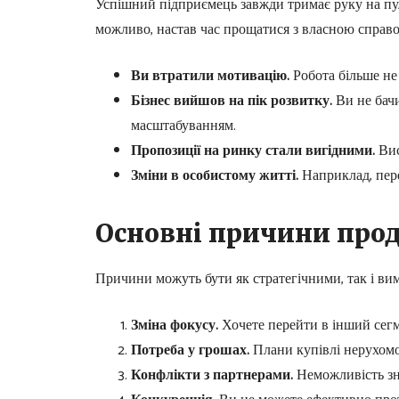
Успішний підприємець завжди тримає руку на пуль
можливо, настав час прощатися з власною справ
Ви втратили мотивацію.
Робота більше не 
Бізнес вийшов на пік розвитку.
Ви не бачи
масштабуванням.
Пропозиції на ринку стали вигідними.
Вис
Зміни в особистому житті.
Наприклад, переї
Основні причини прод
Причини можуть бути як стратегічними, так і в
Зміна фокусу.
Хочете перейти в інший сегме
Потреба у грошах.
Плани купівлі нерухомос
Конфлікти з партнерами.
Неможливість зн