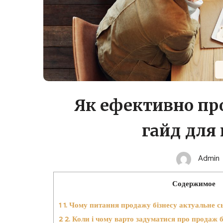
Як ефективно про
гайд для
Admin
Содержимое
1
1. Чому питання продажу бізнесу актуальне с
2
2. Коли і чому варто задуматися про продаж б