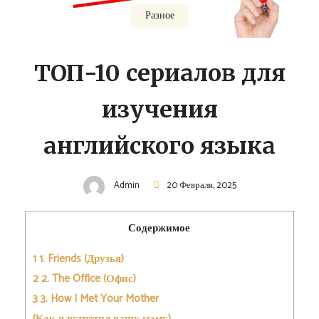
Разное
ТОП-10 сериалов для
изучения
английского языка
Admin
20 Февраля, 2025
Содержимое
1
1. Friends (Друзья)
2
2. The Office (Офис)
3
3. How I Met Your Mother
(Как я встретил вашу маму)