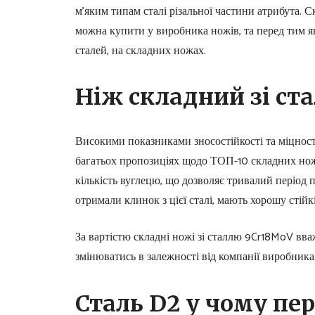
м’яким типам сталі різальної частини атрибута. С
можна купити у виробника ножів, та перед тим я
сталей, на складних ножах.
Ніж складний зі ст
Високими показниками зносостійкості та міцності
багатьох пропозиціях щодо ТОП-10 складних ножі
кількість вуглецю, що дозволяє тривалий період 
отримали клинок з цієї сталі, мають хорошу стійкі
За вартістю складні ножі зі сталлю 9Cr18MoV вв
змінюватись в залежності від компанії виробника
Сталь D2 у чому пе