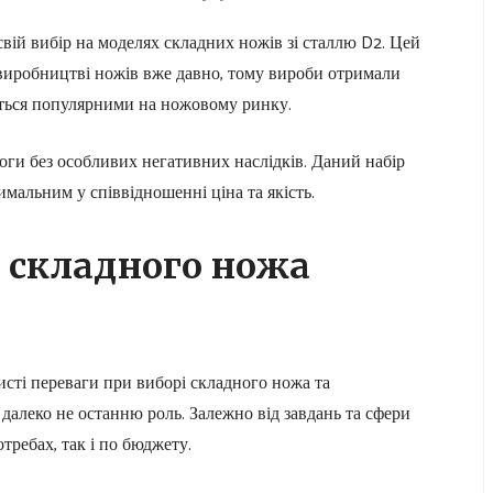
вій вибір на моделях складних ножів зі сталлю D2. Цей
виробництві ножів вже давно, тому вироби отримали
ються популярними на ножовому ринку.
оги без особливих негативних наслідків. Даний набір
мальним у співвідношенні ціна та якість.
 складного ножа
исті переваги при виборі складного ножа та
 далеко не останню роль. Залежно від завдань та сфери
требах, так і по бюджету.