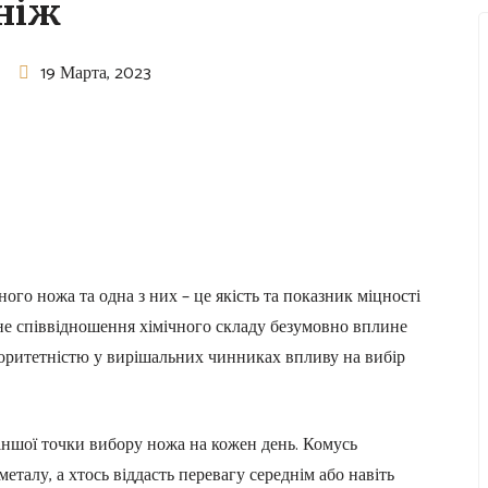
ніж
19 Марта, 2023
го ножа та одна з них – це якість та показник міцності
не співвідношення хімічного складу безумовно вплине
ріоритетністю у вирішальних чинниках впливу на вибір
и іншої точки вибору ножа на кожен день. Комусь
талу, а хтось віддасть перевагу середнім або навіть