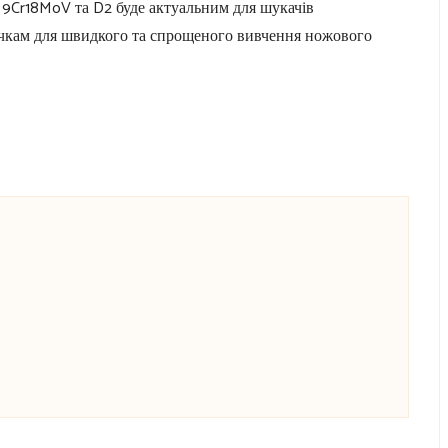
і 9Cr18MoV та D2 буде актуальним для шукачів
ачкам для швидкого та спрощеного вивчення ножового