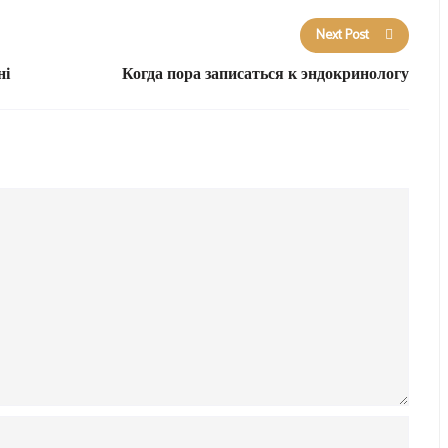
Next Post
ні
Когда пора записаться к эндокринологу