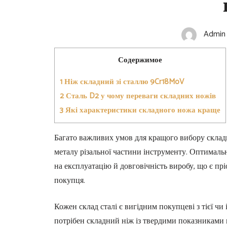
Admin
Содержимое
1
Ніж складний зі сталлю 9Cr18MoV
2
Сталь D2 у чому переваги складних ножів
3
Які характеристики складного ножа краще
Багато важливих умов для кращого вибору складно
металу різальної частини інструменту. Оптималь
на експлуатацію й довговічність виробу, що є п
покупця.
Кожен склад сталі є вигідним покупцеві з тієї ч
потрібен складний ніж із твердими показниками ме