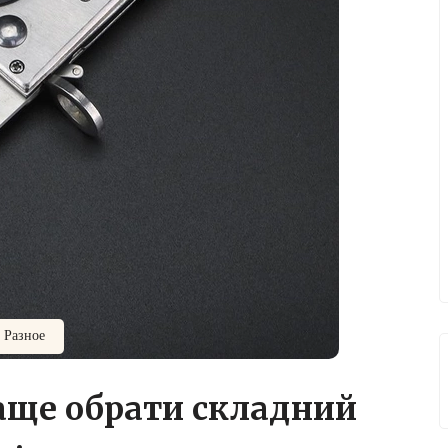
Разное
аще обрати складний