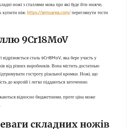
кладні ножі з сталлями мова про які буде йти нижче,
к купити ніж:
https://armsarea.com/
переглянути тести
аллю 9Cr18MoV
 відрізняється сталь 9Cr18MoV, яка бере участь у
в від різних виробників. Вона містить достатнью
підтримувати гостроту різальної кромки. Ножі, що
сть до корозій і легко піддаються заточенню.
ажаються відносно бюджетними, проте ціна може
.
реваги складних ножів